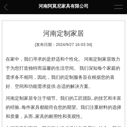
河南阿莫尼家具有限公司
河南定制家居
[发布日期：2024/9/27 16:03:34]
在家中，我们寻求的是舒适和个性化。 河南定制家居致力
于为您打造独特而温馨的生活空间。 我们深知每个家庭的
需求各不相同，因此，我们的定制服务旨在根据您的喜
好、空间和功能需求提供.合适的解决方案。
河南定制家居专注于细节。我们的工匠团队..的技艺和丰富
的经验..每件家具都能符合您的期望。我们注重材料的选择
和质量，从而..家具的耐用性和美观性。