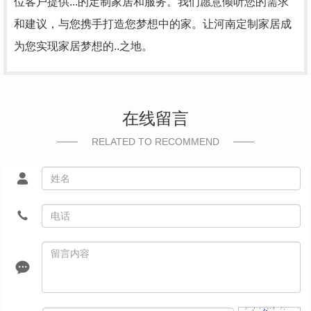
位客户提供...的定制家居和服务。我们愿意倾听您的需求
和建议，与您携手打造您梦想中的家。让河南定制家居成
为您实现家居梦想的..之地。
在线留言
RELATED TO RECOMMEND