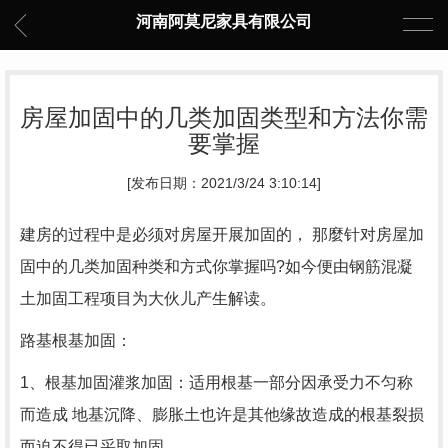
河南阿莫尼家具有限公司
房屋加固中的几类加固类型和方法你需
要掌握
[发布日期：2021/3/24 3:10:14]
建房的过程中是必须对房屋开展加固的， 那麼针对房屋加
固中的几类加固种类和方式你掌握吗?如今便由钢筋混凝
土加固工程项目为大伙儿产生解读。
路基根基加固：
1、根基加固灌浆加固：适用根基一部分因承受力不匀称
而造成 地基沉降、膨胀土也许是其他缘故造成的根基裂损
而迫不得已采取加固。